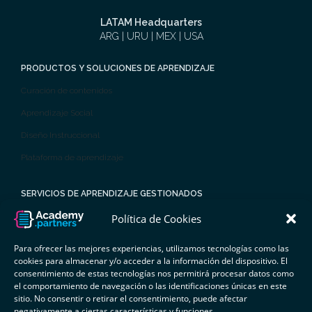
LATAM Headquarters
ARG | URU | MEX | USA
PRODUCTOS Y SOLUCIONES DE APRENDIZAJE
Curación de contenidos
Aprendizaje Social
Diseño Instruccional
Plataforma de aprendizaje
SERVICIOS DE APRENDIZAJE GESTIONADOS
Tutorías y administración
Política de Cookies
Análisis, medición y evaluación
Para ofrecer las mejores experiencias, utilizamos tecnologías como las
cookies para almacenar y/o acceder a la información del dispositivo. El
Aprendizaje por competencias
consentimiento de estas tecnologías nos permitirá procesar datos como
Planes
el comportamiento de navegación o las identificaciones únicas en este
sitio. No consentir o retirar el consentimiento, puede afectar
negativamente a ciertas características y funciones.