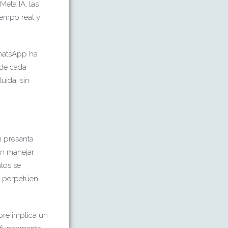
Meta IA, las
iempo real y
WhatsApp ha
 de cada
uida, sin
n presenta
en manejar
atos se
s perpetúen
pre implica un