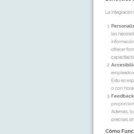
La integración
Personali
las necesi
informació
ofrecer for
capacitació
Accesibili
empleados 
Esto es es
o con horar
Feedback 
proporciona
Además, lo
precisas si
Cómo Funci