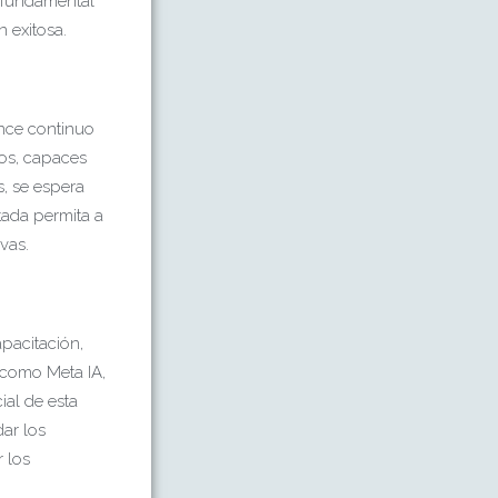
 fundamental
 exitosa.
ance continuo
ados, capaces
, se espera
tada permita a
vas.
pacitación,
 como Meta IA,
al de esta
dar los
r los