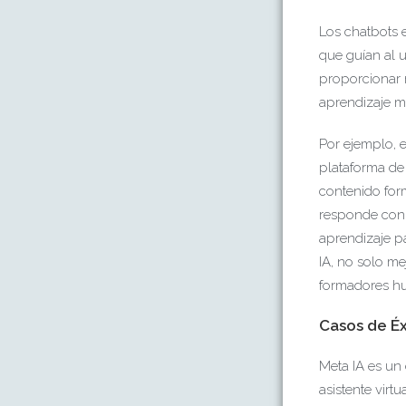
Los chatbots 
que guían al u
proporcionar 
aprendizaje má
Por ejemplo, 
plataforma de
contenido for
responde con 
aprendizaje p
IA, no solo me
formadores hu
Casos de Éx
Meta IA es un
asistente vir