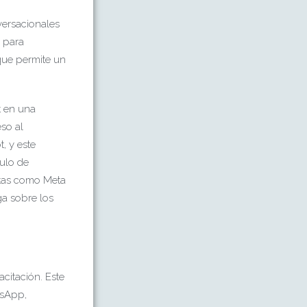
versacionales
s para
que permite un
t en una
so al
, y este
dulo de
ntas como Meta
ga sobre los
citación. Este
tsApp,