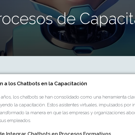
rocesos de Capacit
n a los Chatbots en la Capacitación
s años, los chatbots se han consolidado como una herramienta cla
uyendo la capacitación. Estos asistentes virtuales, impulsados por i
n transformado la manera en que las empresas y organizaciones abo
sus empleados.
de Integrar Chatbots en Procesos Formativos