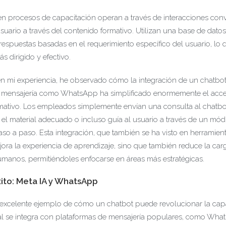
en procesos de capacitación operan a través de interacciones con
suario a través del contenido formativo. Utilizan una base de dato
respuestas basadas en el requerimiento específico del usuario, lo 
s dirigido y efectivo.
en mi experiencia, he observado cómo la integración de un chatbo
 mensajería como WhatsApp ha simplificado enormemente el acce
mativo. Los empleados simplemente envían una consulta al chatbot
el material adecuado o incluso guía al usuario a través de un mó
aso a paso. Esta integración, que también se ha visto en herramie
jora la experiencia de aprendizaje, sino que también reduce la car
manos, permitiéndoles enfocarse en áreas más estratégicas.
ito: Meta IA y WhatsApp
 excelente ejemplo de cómo un chatbot puede revolucionar la capa
tual se integra con plataformas de mensajería populares, como Wha