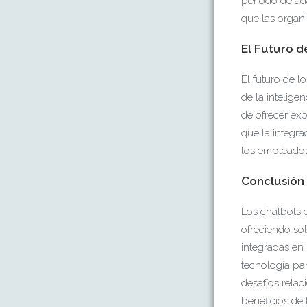
periodo de ad
que las organi
El Futuro d
El futuro de 
de la inteligen
de ofrecer ex
que la integr
los empleados 
Conclusión
Los chatbots 
ofreciendo so
integradas en
tecnología par
desafíos relac
beneficios de 