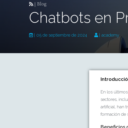
Blog
|
Chatbots en P
|
05 de septiembre de 2024
|
academy
Introducció
En los último
sectores, incl
artificial, ha
formación de 
Beneficios 