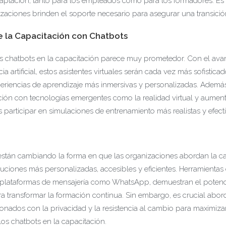
aptación, tanto para los empleados como para los formadores. Es
zaciones brinden el soporte necesario para asegurar una transición
e la Capacitación con Chatbots
los chatbots en la capacitación parece muy prometedor. Con el av
cia artificial, estos asistentes virtuales serán cada vez más sofistic
periencias de aprendizaje más inmersivas y personalizadas. Además
ación con tecnologías emergentes como la realidad virtual y aumen
participar en simulaciones de entrenamiento más realistas y efecti
están cambiando la forma en que las organizaciones abordan la ca
luciones más personalizadas, accesibles y eficientes. Herramientas
 plataformas de mensajería como WhatsApp, demuestran el potenci
a transformar la formación continua. Sin embargo, es crucial abor
ionados con la privacidad y la resistencia al cambio para maximiza
los chatbots en la capacitación.