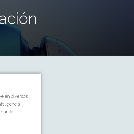
ación
ve en diversos
nteligencia
rdan la