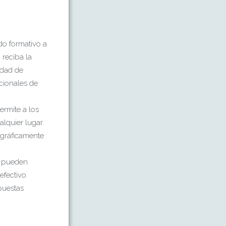
do formativo a
reciba la
idad de
cionales de
ermite a los
lquier lugar.
ográficamente
s pueden
efectivo.
puestas