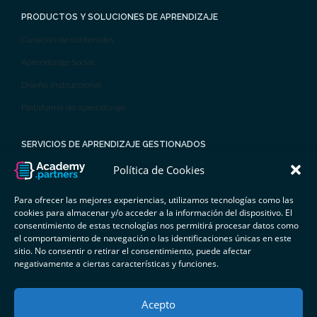
PRODUCTOS Y SOLUCIONES DE APRENDIZAJE
Curación de contenidos
Aprendizaje Social
Diseño Instruccional
Plataforma de aprendizaje
SERVICIOS DE APRENDIZAJE GESTIONADOS
Tutorías y administración
Política de Cookies
Análisis, medición y evaluación
Para ofrecer las mejores experiencias, utilizamos tecnologías como las
cookies para almacenar y/o acceder a la información del dispositivo. El
Aprendizaje por competencias
consentimiento de estas tecnologías nos permitirá procesar datos como
Planes
el comportamiento de navegación o las identificaciones únicas en este
sitio. No consentir o retirar el consentimiento, puede afectar
negativamente a ciertas características y funciones.
© 2025 Academy Partners. Todos los derechos reservados.
Política de
Privacidad
|
Política de Cookies
Acepto