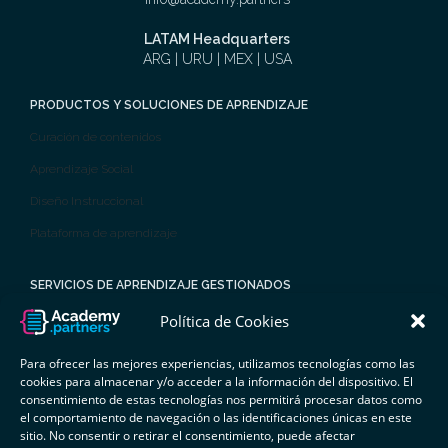
LATAM Headquarters
ARG | URU | MEX | USA
PRODUCTOS Y SOLUCIONES DE APRENDIZAJE
Curación de contenidos
Aprendizaje Social
Diseño Instruccional
Plataforma de aprendizaje
SERVICIOS DE APRENDIZAJE GESTIONADOS
Tutorías y administración
Política de Cookies
Análisis, medición y evaluación
Para ofrecer las mejores experiencias, utilizamos tecnologías como las
cookies para almacenar y/o acceder a la información del dispositivo. El
Aprendizaje por competencias
consentimiento de estas tecnologías nos permitirá procesar datos como
Planes
el comportamiento de navegación o las identificaciones únicas en este
sitio. No consentir o retirar el consentimiento, puede afectar