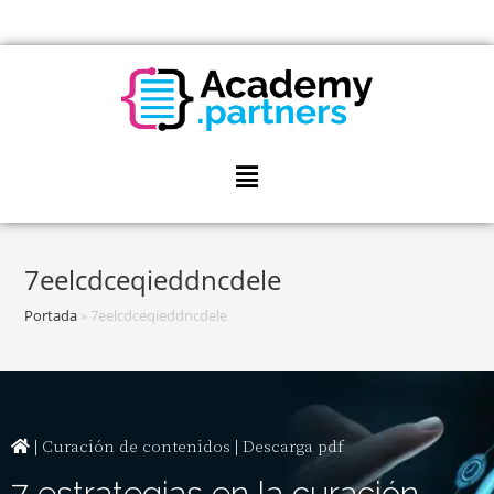
7eelcdceqieddncdele
Portada
»
7eelcdceqieddncdele
| Curación de contenidos | Descarga pdf
7 estrategias en la curación