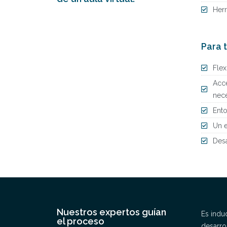
Herr
Para 
Flex
Acce
nece
Ento
Un e
Desa
Nuestros expertos guían
Es indu
el proceso
desarro