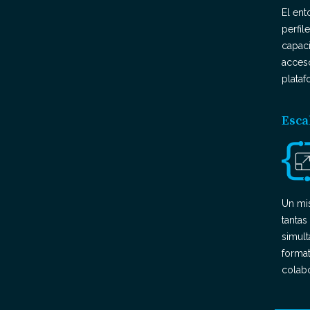
El ent
perfil
capaci
acces
plata
Esca
Un mi
tantas
simult
format
colab