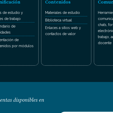
nificación
Contenidos
Comun
s de estudio y
Materiales de estudio
Herramien
es de trabajo
comunica
Biblioteca virtual
chats, fo
ndario de
Enlaces a sitios web y
electrón
vidades
contactos de valor
trabajo, 
entación de
docente
enidos por módulos
ientas disponibles en