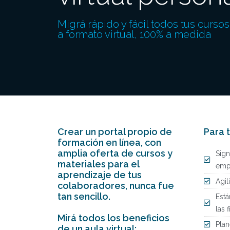
Migrá rápido y fácil todos tus curso
a formato virtual, 100% a medida
Crear un portal propio de
Para 
formación en línea, con
amplia oferta de cursos y
Sign
materiales para el
emp
aprendizaje de tus
Agil
colaboradores, nunca fue
tan sencillo.
Está
las f
Mirá todos los beneficios
Plan
de un aula virtual: