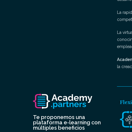
La rapi
compete
La virt
conocimi
emplead
Academ
la creac
Flex
Te proponemos una
plataforma e-learning con
múltiples beneficios