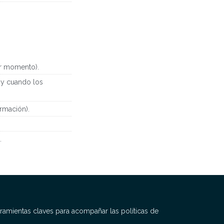
er momento).
 y cuando los
rmación).
.
amientas claves para acompañar las políticas de