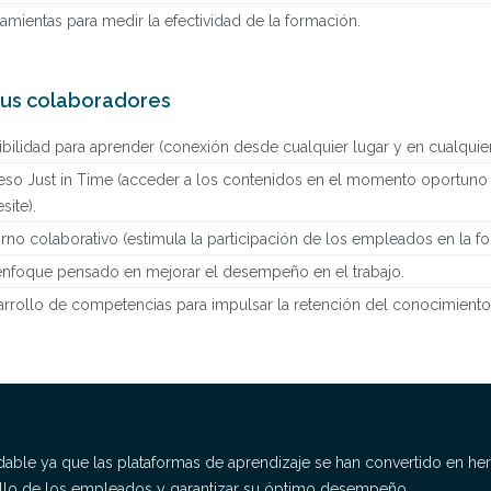
amientas para medir la efectividad de la formación.
tus colaboradores
ibilidad para aprender (conexión desde cualquier lugar y en cualqui
so Just in Time (acceder a los contenidos en el momento oportuno
site).
rno colaborativo (estimula la participación de los empleados en la fo
nfoque pensado en mejorar el desempeño en el trabajo.
rrollo de competencias para impulsar la retención del conocimiento
dable ya que las plataformas de aprendizaje se han convertido en herr
llo de los empleados y garantizar su óptimo desempeño.